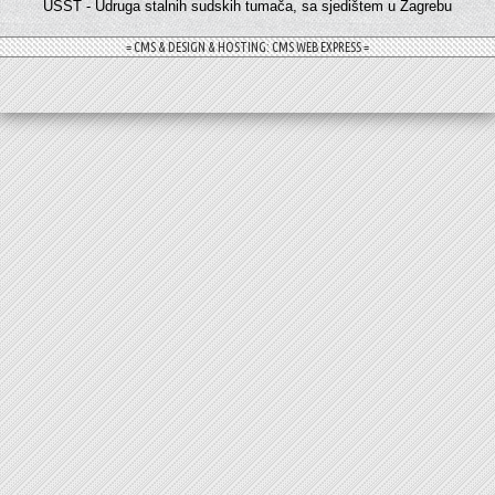
USST - Udruga stalnih sudskih tumača, sa sjedištem u Zagrebu
= CMS & DESIGN & HOSTING: CMS WEB EXPRESS =