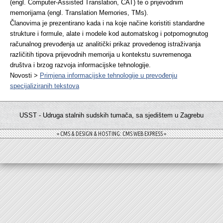
(engl. Computer-Assisted Translation, CAT) te o prijevodnim
memorijama (engl. Translation Memories, TMs).
Članovima je prezentirano kada i na koje načine koristiti standardne
strukture i formule, alate i modele kod automatskog i potpomognutog
računalnog prevođenja uz analitički prikaz provedenog istraživanja
različitih tipova prijevodnih memorija u kontekstu suvremenoga
društva i brzog razvoja informacijske tehnologije.
Novosti >
Primjena informacijske tehnologije u prevođenju
specijaliziranih tekstova
USST - Udruga stalnih sudskih tumača, sa sjedištem u Zagrebu
= CMS & DESIGN & HOSTING: CMS WEB EXPRESS =