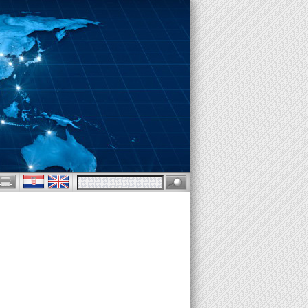
YGJËSOR - USTANOVENÝ SOUDNÍ TLUMOČNÍK - COURT INTERPRETER 