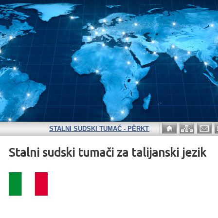
STALNI SUDSKI TUMAČ - PËRKTHYES I PËRHERSHËM GJ
Stalni sudski tumači za talijanski jezik