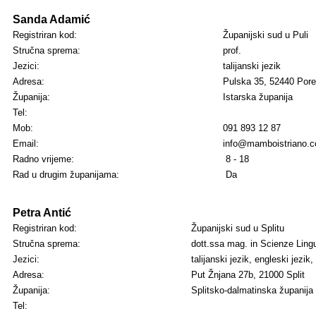
Sanda Adamić
Registriran kod:
Županijski sud u Puli
Stručna sprema:
prof.
Jezici:
talijanski jezik
Adresa:
Pulska 35, 52440 Pore
Županija:
Istarska županija
Tel:
Mob:
091 893 12 87
Email:
info@mamboistriano.
Radno vrijeme:
8 - 18
Rad u drugim županijama:
Da
Petra Antić
Registriran kod:
Županijski sud u Splitu
Stručna sprema:
dott.ssa mag. in Scienze Lingu
Jezici:
talijanski jezik,
engleski jezik,
Adresa:
Put Žnjana 27b, 21000 Split
Županija:
Splitsko-dalmatinska županija
Tel: