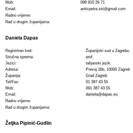
Mob:
098 910 26 71
Email:
anticpetra.sst@gmail.com
Radno vrijeme:
Rad u drugim županijama:
Daniela Dapas
Registriran kod:
Županijski sud u Zagrebu
Stručna sprema:
prof.
Jezici:
talijanski jezik
Adresa:
Prevoj 26b, 10000 Zagreb
Županija:
Grad Zagreb
Tel/Fax:
01 387 43 55
Mob:
091 387 43 55
Email:
daniela@dapas.eu
Radno vrijeme:
Rad u drugim županijama:
Željka Pipinić-Gudlin