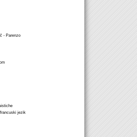
č - Parenzo
com
istiche
francuski jezik