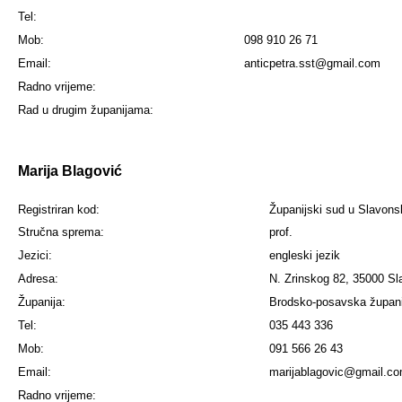
Tel:
Mob:
098 910 26 71
Email:
anticpetra.sst@gmail.com
Radno vrijeme:
Rad u drugim županijama:
Marija Blagović
Registriran kod:
Županijski sud u Slavon
Stručna sprema:
prof.
Jezici:
engleski jezik
Adresa:
N. Zrinskog 82, 35000 Sl
Županija:
Brodsko-posavska župani
Tel:
035 443 336
Mob:
091 566 26 43
Email:
marijablagovic@gmail.c
Radno vrijeme: