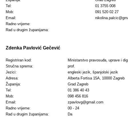
Tel:
01 3755 008
Mob:
091 520 02 27
Email:
nikolina.palcic@gm
Radno vrijeme:
Rad u drugim županijama:
Zdenka Pavlović Gečević
Registriran kod:
Ministarstvo pravosuđa, uprave i dig
Stručna sprema:
prof.
Jezici:
engleski jezik, španjolski jezik
Adresa:
Alberta Fortisa 15A, 10000 Zagreb
Županija:
Grad Zagreb
Tel:
01 386 40 43
Mob:
098 456 816
Email:
zpavlovg@gmail.com
Radno vrijeme:
00 - 24
Rad u drugim županijama:
Da