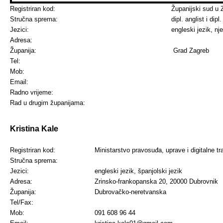
Registriran kod:
Županijski sud u 
Stručna sprema:
dipl. anglist i dip
Jezici:
engleski jezik, nj
Adresa:
Županija:
Grad Zagreb
Tel:
Mob:
Email:
Radno vrijeme:
Rad u drugim županijama:
Kristina Kale
Registriran kod:
Ministarstvo pravosuđa, uprave i digitalne t
Stručna sprema:
Jezici:
engleski jezik,
španjolski jezik
Adresa:
Zrinsko-frankopanska 20, 20000 Dubrovnik
Županija:
Dubrovačko-neretvanska
Tel/Fax:
Mob:
091 608 96 44