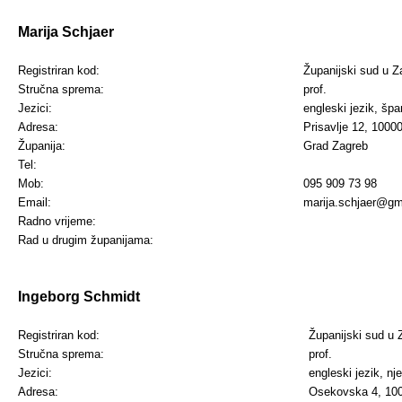
Marija Schjaer
Registriran kod:
Županijski sud u Z
Stručna sprema:
prof.
Jezici:
engleski jezik, špan
Adresa:
Prisavlje 12, 1000
Županija:
Grad Zagreb
Tel:
Mob:
095 909 73 98
Email:
marija.schjaer@gm
Radno vrijeme:
Rad u drugim županijama:
Ingeborg Schmidt
Registriran kod:
Županijski sud u 
Stručna sprema:
prof.
Jezici:
engleski jezik, nj
Adresa:
Osekovska 4, 10