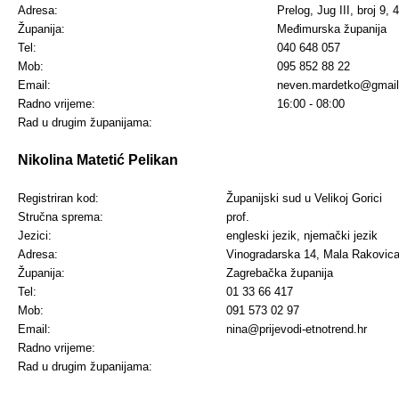
Adresa:
Prelog, Jug III, broj 9,
Županija:
Međimurska županija
Tel:
040 648 057
Mob:
095 852 88 22
Email:
neven.mardetko@gmai
Radno vrijeme:
16:00 - 08:00
Rad u drugim županijama:
Nikolina Matetić Pelikan
Registriran kod:
Županijski sud u Velikoj Gorici
Stručna sprema:
prof.
Jezici:
engleski jezik, njemački jezik
Adresa:
Vinogradarska 14, Mala Rakovic
Županija:
Zagrebačka županija
Tel:
01 33 66 417
Mob:
091 573 02 97
Email:
nina@prijevodi-etnotrend.hr
Radno vrijeme:
Rad u drugim županijama: