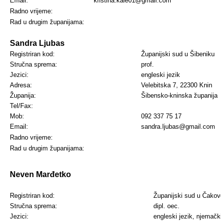
Email:
kristina.kale01@gmail.com
Radno vrijeme:
Rad u drugim županijama:
Sandra Ljubas
Registriran kod:
Županijski sud u Šibeniku
Stručna sprema:
prof.
Jezici:
engleski jezik
Adresa:
Velebitska 7, 22300 Knin
Županija:
Šibensko-kninska županija
Tel/Fax:
Mob:
092 337 75 17
Email:
sandra.ljubas@gmail.com
Radno vrijeme:
Rad u drugim županijama:
Nev
e
n Marđetko
Registriran kod:
Županijski sud u Čako
Stručna sprema:
dipl. oec.
Jezici:
engleski jezik, njemački