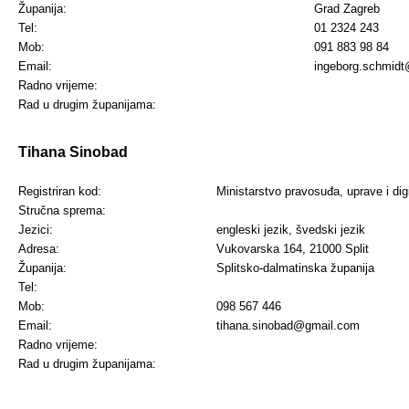
Županija:
Grad Zagreb
Tel:
01 2324 243
Mob:
091 883 98 84
Email:
ingeborg.schmidt
Radno vrijeme:
Rad u drugim županijama:
Tihana Sinobad
Registriran kod:
Ministarstvo pravosuđa, uprave i dig
Stručna sprema:
Jezici:
engleski jezik, švedski jezik
Adresa:
Vukovarska 164, 21000 Split
Županija:
Splitsko-dalmatinska županija
Tel:
Mob:
098 567 446
Email:
tihana.sinobad@gmail.com
Radno vrijeme:
Rad u drugim županijama: