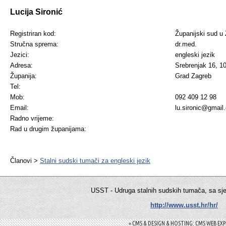
Lucija Sironić
Registriran kod:
Županijski sud u
Stručna sprema:
dr.med.
Jezici:
engleski jezik
Adresa:
Srebrenjak 16, 1
Županija:
Grad Zagreb
Tel:
Mob:
092 409 12 98
Email:
lu.sironic@gmail
Radno vrijeme:
Rad u drugim županijama:
Članovi >
Stalni sudski tumači za engleski jezik
USST - Udruga stalnih sudskih tumača, sa sj
http://www.usst.hr/hr/
= CMS & DESIGN & HOSTING: CMS WEB EXP