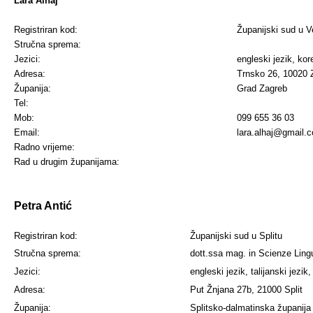
Lara Alhaj
Registriran kod:
Županijski sud u Ve
Stručna sprema:
Jezici:
engleski jezik, kore
Adresa:
Trnsko 26, 10020 
Županija:
Grad Zagreb
Tel:
Mob:
099 655 36 03
Email:
lara.alhaj@gmail.
Radno vrijeme:
Rad u drugim županijama:
Petra Antić
Registriran kod:
Županijski sud u Splitu
Stručna sprema:
dott.ssa mag. in Scienze Ling
Jezici:
engleski jezik, talijanski jezik,
Adresa:
Put Žnjana 27b, 21000 Split
Županija:
Splitsko-dalmatinska županija