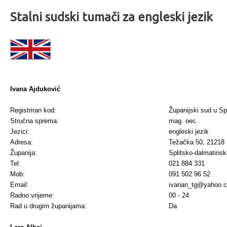
Stalni sudski tumači za engleski jezik
Ivana Ajduković
Registriran kod:
Županijski sud u Spl
Stručna sprema:
mag. oec.
Jezici:
engleski jezik
Adresa:
Težačka 50, 21218 
Županija:
Splitsko-dalmatinsk
Tel:
021 884 331
Mob:
091 502 96 52
Email:
ivanan_tg@yahoo.
Radno vrijeme:
00 - 24
Rad u drugim županijama:
Da