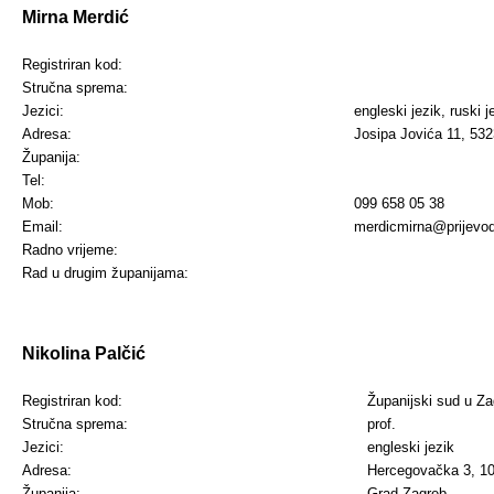
Mirna Merdić
Registriran kod:
Stručna sprema:
Jezici:
engleski jezik, ruski j
Adresa:
Josipa Jovića 11, 53
Županija:
Tel:
Mob:
099 658 05 38
Email:
merdicmirna@prijevod
Radno vrijeme:
Rad u drugim županijama:
Nikolina Palčić
Registriran kod:
Županijski sud u Z
Stručna sprema:
prof.
Jezici:
engleski jezik
Adresa:
Hercegovačka 3, 1
Županija:
Grad Zagreb