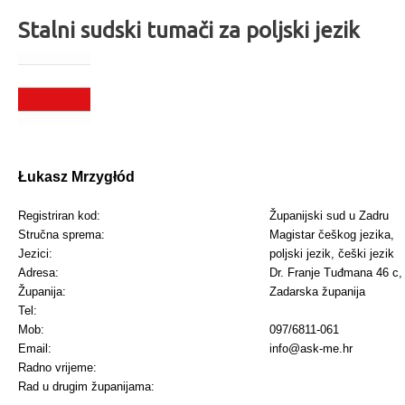
Stalni sudski tumači za poljski jezik
Łukasz Mrzygłód
Registriran kod:
Županijski sud u Zadru
Stručna sprema:
Magistar češkog jezika,
Jezici:
poljski jezik, češki jezik
Adresa:
Dr. Franje Tuđmana 46 c,
Županija:
Zadarska županija
Tel:
Mob:
097/6811-061
Email:
info@ask-me.hr
Radno vrijeme:
Rad u drugim županijama: