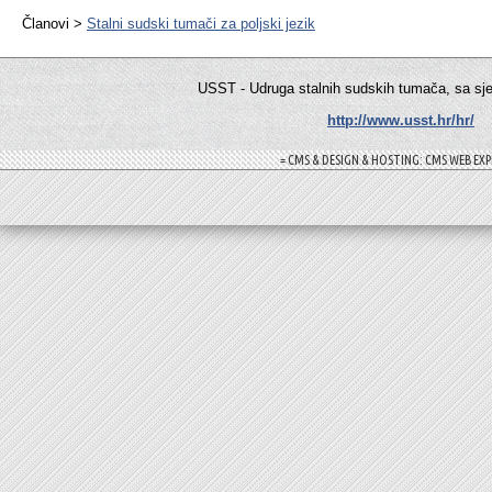
Članovi >
Stalni sudski tumači za poljski jezik
USST - Udruga stalnih sudskih tumača, sa sj
http://www.usst.hr/hr/
= CMS & DESIGN & HOSTING: CMS WEB EXP