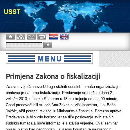
Primjena Zakona o fiskalizaciji
Za sve svoje članove Udruga stalnih sudskih tumača organizirala je
predavanje na temu fiskalizacije. Predavanje se održalo dana 2.
veljače 2013. u hotelu Sheraton u 18 h u trajanju od cca 90 minuta.
Gosti predavači bili su gđa Ana Zakarija, viši inspektor, i g. Božo
Jakšić, viši porezni revizor, iz Ministarstva financija, Porezna uprava.
Predavanje je bilo vrlo korisno jer se tiče poslovanja svih stalnih
sudskih tumača a nove informacije zlata su vrijedne. Ovaj seminar
opisali bismo kao neophodan i izuzetno koristan te ga preporučili