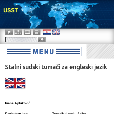
Stalni sudski tumači za engleski jezik
Ivana Ajduković
Registriran kod:
Županijski sud u Splitu