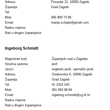
Adresa:
Prisavlje 12, 10000 Zagreb
Županija:
Grad Zagreb
Tel:
Mob:
095 909 73 98
Email:
marija.schjaer@gmail.com
Radno vrijeme:
Rad u drugim županijama:
Ingeborg Schmidt
Registriran kod:
Županijski sud u Zagrebu
Stručna sprema:
prof.
Jezici:
engleski jezik, njemački jezik
Adresa:
Osekovska 4, 10000 Zagreb
Županija:
Grad Zagreb
Tel:
01 2324 243
Mob:
091 883 98 84
Email:
ingeborg.schmidt@zg.ht.hr
Radno vrijeme:
Rad u drugim županijama: