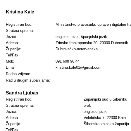
Kristina Kale
Registriran kod:
Ministarstvo pravosuđa, uprave i digitalne t
Stručna sprema:
Jezici:
engleski jezik,
španjolski jezik
Adresa:
Zrinsko-frankopanska 20, 20000 Dubrovnik
Županija:
Dubrovačko-neretvanska
Tel/Fax:
Mob:
091 608 96 44
Email:
kristina.kale01@gmail.com
Radno vrijeme:
Rad u drugim županijama:
Sandra Ljubas
Registriran kod:
Županijski sud u Šibeniku
Stručna sprema:
prof.
Jezici:
engleski jezik
Adresa:
Velebitska 7, 22300 Knin
Županija:
Šibensko-kninska županija
Tel/Fax: