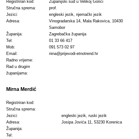
Registriran kod:
Županijski sud u Velikoj Gorici
Stručna sprema:
prof.
Jezici:
engleski jezik, njemački jezik
Adresa:
Vinogradarska 14, Mala Rakovica, 10430
Samobor
Županija:
Zagrebačka županija
Tel:
01 33 66 417
Mob:
091 573 02 97
Email:
nina@prijevodi-etnotrend.hr
Radno vrijeme:
Rad u drugim
županijama:
Mirna Merdić
Registriran kod:
Stručna sprema:
Jezici:
engleski jezik, ruski jezik
Adresa:
Josipa Jovića 11, 53230 Korenica
Županija:
Tel: