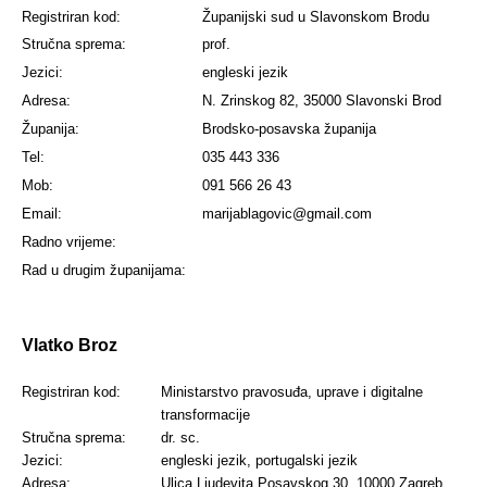
Registriran kod:
Županijski sud u Slavonskom Brodu
Stručna sprema:
prof.
Jezici:
engleski jezik
Adresa:
N. Zrinskog 82, 35000 Slavonski Brod
Županija:
Brodsko-posavska županija
Tel:
035 443 336
Mob:
091 566 26 43
Email:
marijablagovic@gmail.com
Radno vrijeme:
Rad u drugim županijama:
Vlatko Broz
Registriran kod:
Ministarstvo pravosuđa, uprave i digitalne
transformacije
Stručna sprema:
dr. sc.
Jezici:
engleski jezik, portugalski jezik
Adresa:
Ulica Ljudevita Posavskog 30, 10000 Zagreb