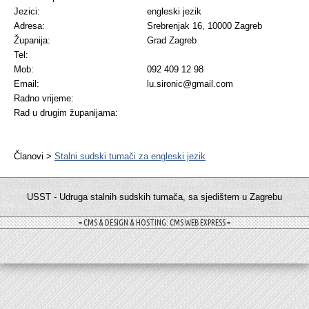
Jezici:
engleski jezik
Adresa:
Srebrenjak 16, 10000 Zagreb
Županija:
Grad Zagreb
Tel:
Mob:
092 409 12 98
Email:
lu.sironic@gmail.com
Radno vrijeme:
Rad u drugim županijama:
Članovi >
Stalni sudski tumači za engleski jezik
USST - Udruga stalnih sudskih tumača, sa sjedištem u Zagrebu
= CMS & DESIGN & HOSTING: CMS WEB EXPRESS =