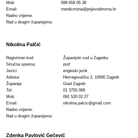
Mob:
099 658 05 38
Email:
merdicmirna@prijevodimirna.hr
Radno vrijeme:
Rad u drugim županijama:
Nikolina Palčić
Registriran kod:
Županijski sud u Zagrebu
Stručna sprema:
prof.
Jezici:
engleski jezik
Adresa:
Hercegovačka 3, 10000 Zagreb
Županija:
Grad Zagreb
Tel:
01 3755 008
Mob:
091 520 02 27
Email:
nikolina.palcic@gmail.com
Radno vrijeme:
Rad u drugim županijama:
Zdenka Pavlović Gečević