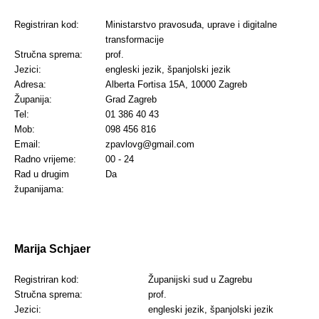
Registriran kod:
Ministarstvo pravosuđa, uprave i digitalne
transformacije
Stručna sprema:
prof.
Jezici:
engleski jezik, španjolski jezik
Adresa:
Alberta Fortisa 15A, 10000 Zagreb
Županija:
Grad Zagreb
Tel:
01 386 40 43
Mob:
098 456 816
Email:
zpavlovg@gmail.com
Radno vrijeme:
00 - 24
Rad u drugim
Da
županijama:
Marija Schjaer
Registriran kod:
Županijski sud u Zagrebu
Stručna sprema:
prof.
Jezici:
engleski jezik, španjolski jezik