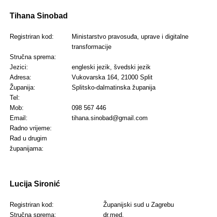
Tihana Sinobad
Registriran kod:
Ministarstvo pravosuđa, uprave i digitalne
transformacije
Stručna sprema:
Jezici:
engleski jezik, švedski jezik
Adresa:
Vukovarska 164, 21000 Split
Županija:
Splitsko-dalmatinska županija
Tel:
Mob:
098 567 446
Email:
tihana.sinobad@gmail.com
Radno vrijeme:
Rad u drugim
županijama:
Lucija Sironić
Registriran kod:
Županijski sud u Zagrebu
Stručna sprema:
dr.med.