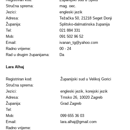
Stručna sprema:
mag. oec.
Jezici:
engleski jezik
Adresa:
Težačka 50, 21218 Seget Donji
Županija:
Splitsko-dalmatinska županija
Tel:
021 884 331
Mob:
091 502 96 52
Email:
ivanan_tg@yahoo.com
Radno vrijeme:
00 - 24
Rad u drugim županijama:
Da
Lara Alhaj
Registriran kod:
Županijski sud u Velikoj Gorici
Stručna sprema:
Jezici:
engleski jezik, korejski jezik
Adresa:
Trnsko 26, 10020 Zagreb
Županija:
Grad Zagreb
Tel:
Mob:
099 655 36 03
Email:
lara.alhaj@gmail.com
Radno vrijeme: