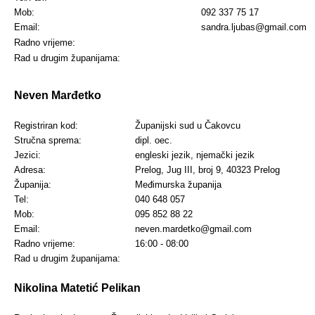
Mob:
092 337 75 17
Email:
sandra.ljubas@gmail.com
Radno vrijeme:
Rad u drugim županijama:
Nev
e
n Marđetko
Registriran kod:
Županijski sud u Čakovcu
Stručna sprema:
dipl. oec.
Jezici:
engleski jezik, njemački jezik
Adresa:
Prelog, Jug III, broj 9, 40323 Prelog
Županija:
Međimurska županija
Tel:
040 648 057
Mob:
095 852 88 22
Email:
neven.mardetko@gmail.com
Radno vrijeme:
16:00 - 08:00
Rad u drugim županijama:
Nikolina Matetić Pelikan