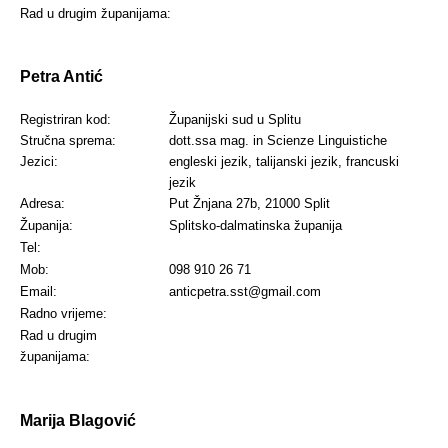
Rad u drugim županijama:
Petra Antić
Registriran kod:
Županijski sud u Splitu
Stručna sprema:
dott.ssa mag. in Scienze Linguistiche
Jezici:
engleski jezik, talijanski jezik, francuski
jezik
Adresa:
Put Žnjana 27b, 21000 Split
Županija:
Splitsko-dalmatinska županija
Tel:
Mob:
098 910 26 71
Email:
anticpetra.sst@gmail.com
Radno vrijeme:
Rad u drugim
županijama:
Marija Blagović